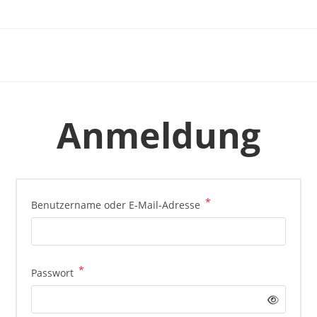
Zum
Inhalt
springen
Anmeldung
*
Erforderlich
Benutzername oder E-Mail-Adresse
*
Erforderlich
Passwort